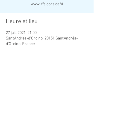
www.iffa.corsica/#
Heure et lieu
27 juil. 2021, 21:00
Sant'Andréa-d'Orcino, 20151 Sant'Andréa-
d'Orcino, France
Partager cet événement
© Cinéma plein air | Lyon | Auvergne Rhône Alpes
|
Association Splendor Cinématographe