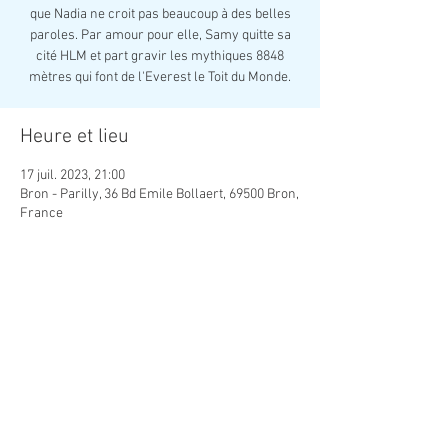
que Nadia ne croit pas beaucoup à des belles
paroles. Par amour pour elle, Samy quitte sa
cité HLM et part gravir les mythiques 8848
mètres qui font de l'Everest le Toit du Monde.
Heure et lieu
17 juil. 2023, 21:00
Bron - Parilly, 36 Bd Emile Bollaert, 69500 Bron,
France
Partager cet événement
© Cinéma plein air | Lyon | Auvergne Rhône Alpes